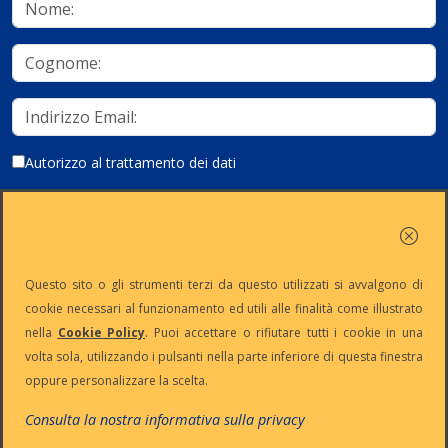
Autorizzo al trattamento dei dati
Iscriviti
Questo sito o gli strumenti terzi da questo utilizzati si avvalgono di
cookie necessari al funzionamento ed utili alle finalità come illustrato
nella
Cookie Policy
. Puoi accettare o rifiutare tutti i cookie in una
Partita Iva:
Capitale
Iscrizione
Reg. Imp. n°
volta sola, utilizzando i pulsanti nella parte inferiore di questa finestra
IT13383650150
Sociale: €
REA n° MI-
MI-2001-
oppure personalizzare la scelta.
10.500 i.v.
1645521
94354
Le nostre informative :
Privacy
-
Cookie
-
Pec
Consulta la nostra informativa sulla privacy
:
digiway@legalmail.it