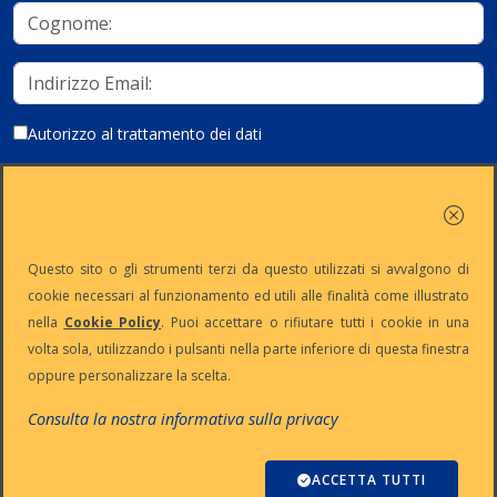
Autorizzo al trattamento dei dati
Iscriviti
Questo sito o gli strumenti terzi da questo utilizzati si avvalgono di
cookie necessari al funzionamento ed utili alle finalità come illustrato
nella
Cookie Policy
. Puoi accettare o rifiutare tutti i cookie in una
Partita Iva:
Capitale
Iscrizione
Reg. Imp. n°
volta sola, utilizzando i pulsanti nella parte inferiore di questa finestra
IT13383650150
Sociale: €
REA n° MI-
MI-2001-
oppure personalizzare la scelta.
10.500 i.v.
1645521
94354
Le nostre informative :
Privacy
-
Cookie
-
Pec
Consulta la nostra informativa sulla privacy
:
digiway@legalmail.it
Copyright © Digiway Srl - Designed by Digiway Srl - Powered by HCL
Software Domino
ACCETTA TUTTI