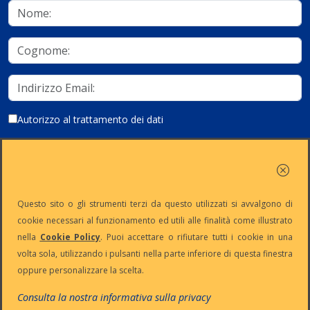
Autorizzo al trattamento dei dati
Iscriviti
Questo sito o gli strumenti terzi da questo utilizzati si avvalgono di
cookie necessari al funzionamento ed utili alle finalità come illustrato
nella
Cookie Policy
. Puoi accettare o rifiutare tutti i cookie in una
Partita Iva:
Capitale
Iscrizione
Reg. Imp. n°
volta sola, utilizzando i pulsanti nella parte inferiore di questa finestra
IT13383650150
Sociale: €
REA n° MI-
MI-2001-
oppure personalizzare la scelta.
10.500 i.v.
1645521
94354
Le nostre informative :
Privacy
-
Cookie
-
Pec
Consulta la nostra informativa sulla privacy
:
digiway@legalmail.it