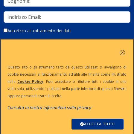
Autorizzo al trattamento dei dati
Iscriviti
Questo sito o gli strumenti terzi da questo utilizzati si avvalgono di
cookie necessari al funzionamento ed utili alle finalità come illustrato
nella
Cookie Policy
. Puoi accettare o rifiutare tutti i cookie in una
Partita Iva:
Capitale
Iscrizione
Reg. Imp. n°
volta sola, utilizzando i pulsanti nella parte inferiore di questa finestra
IT13383650150
Sociale: €
REA n° MI-
MI-2001-
oppure personalizzare la scelta.
10.500 i.v.
1645521
94354
Le nostre informative :
Privacy
-
Cookie
-
Pec
Consulta la nostra informativa sulla privacy
:
digiway@legalmail.it
Copyright © Digiway Srl - Designed by Digiway Srl - Powered by HCL
Software Domino
ACCETTA TUTTI