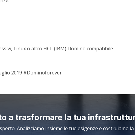
enze.
sivi, Linux o altro HCL (IBM) Domino compatibile.
glio 2019 #Dominoforever
o a trasformare la tua infrastruttu
sperto. Analizziamo insieme le tue esigenze e costruiamo la s