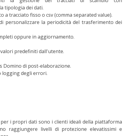
nti la gestione dei tracciati di scambio con
a tipologia dei dati.
sto a tracciato fisso o csv (comma separated value).
di personalizzare la periodicità del trasferimento dei
ompleti oppure in aggiornamento.
alori predefiniti dall'utente.
us Domino di post-elaborazione.
logging degli errori.
er i propri dati sono i clienti ideali della piattaforma
o raggiungere livelli di protezione elevatissimi e