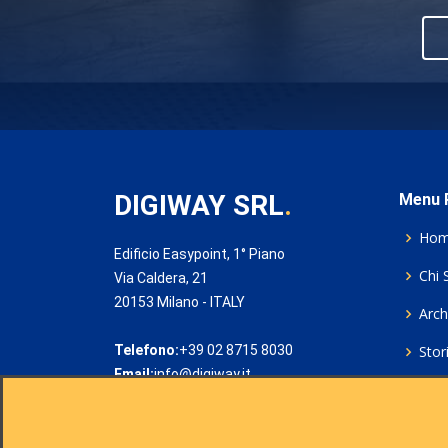
DIGIWAY SRL
.
Menu P
Ho
Edificio Easypoint, 1° Piano
Chi 
Via Caldera, 21
20153 Milano - ITALY
Archi
Telefono:
+39 02 8715 8030
Stor
Email:
info@digiway.it
Cook
Priv