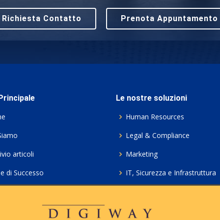
Richiesta Contatto
Prenota Appuntamento
rincipale
Le nostre soluzioni
me
Human Resources
Siamo
Legal & Compliance
vio articoli
Marketing
ie di Successo
IT, Sicurezza e Infrastruttura
ie Policy
Servizi professionali HCL Do
acy
Consulenza ICT e Licenze