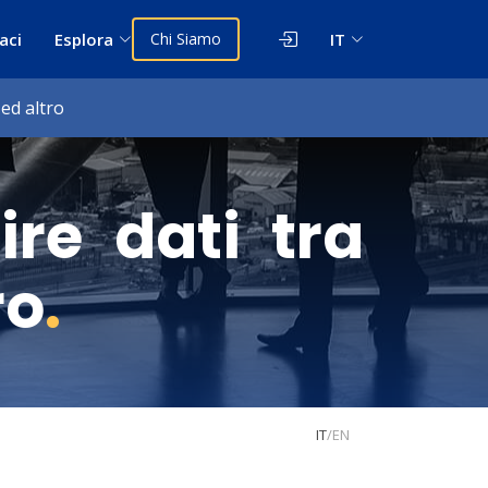
aci
Esplora
Chi Siamo
IT
 ed altro
ire dati tra
ro
.
IT
/
EN