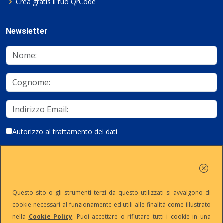
Crea gratis il tuo QrCode
Newsletter
Autorizzo al trattamento dei dati
Iscriviti
Questo sito o gli strumenti terzi da questo utilizzati si avvalgono di
cookie necessari al funzionamento ed utili alle finalità come illustrato
nella
Cookie Policy
. Puoi accettare o rifiutare tutti i cookie in una
Partita Iva:
Capitale
Iscrizione
Reg. Imp. n°