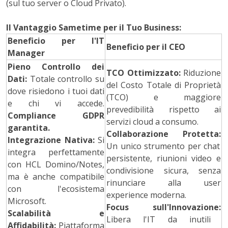
(sul tuo server o Cloud Privato).
Il Vantaggio Sametime per il Tuo Business:
Beneficio per l'IT
Beneficio per il CEO
Manager
Pieno Controllo dei
TCO Ottimizzato:
Riduzione
Dati:
Totale controllo su
del Costo Totale di Proprietà
dove risiedono i tuoi dati
(TCO) e maggiore
e chi vi accede.
prevedibilità rispetto ai
Compliance GDPR
servizi cloud a consumo.
garantita.
Collaborazione Protetta:
Integrazione Nativa:
Si
Un unico strumento per chat
integra perfettamente
persistente, riunioni video e
con HCL Domino/Notes,
condivisione sicura, senza
ma è anche compatibile
rinunciare alla user
con l'ecosistema
experience moderna.
Microsoft.
Focus sull'Innovazione:
Scalabilità e
Libera l'IT da inutili
Affidabilità:
Piattaforma