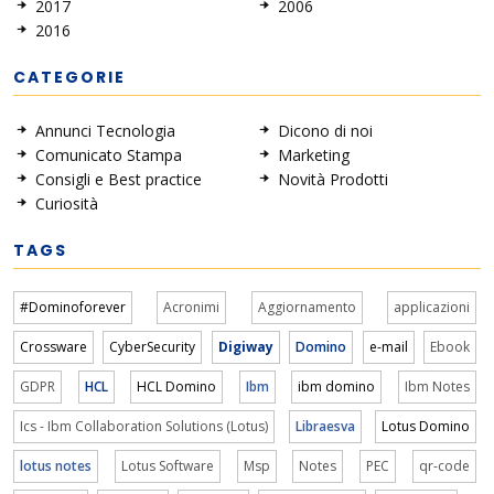
2017
2006
2016
CATEGORIE
Annunci Tecnologia
Dicono di noi
Comunicato Stampa
Marketing
Consigli e Best practice
Novità Prodotti
Curiosità
TAGS
#Dominoforever
Acronimi
Aggiornamento
applicazioni
Crossware
CyberSecurity
Digiway
Domino
e-mail
Ebook
GDPR
HCL
HCL Domino
Ibm
ibm domino
Ibm Notes
Ics - Ibm Collaboration Solutions (Lotus)
Libraesva
Lotus Domino
lotus notes
Lotus Software
Msp
Notes
PEC
qr-code