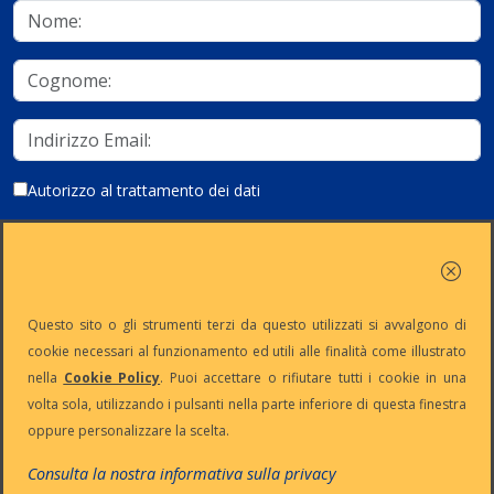
Autorizzo al trattamento dei dati
Iscriviti
Questo sito o gli strumenti terzi da questo utilizzati si avvalgono di
cookie necessari al funzionamento ed utili alle finalità come illustrato
nella
Cookie Policy
. Puoi accettare o rifiutare tutti i cookie in una
Partita Iva:
Capitale
Iscrizione
Reg. Imp. n°
volta sola, utilizzando i pulsanti nella parte inferiore di questa finestra
IT13383650150
Sociale: €
REA n° MI-
MI-2001-
oppure personalizzare la scelta.
10.500 i.v.
1645521
94354
Le nostre informative :
Privacy
-
Cookie
-
Pec
Consulta la nostra informativa sulla privacy
:
digiway@legalmail.it