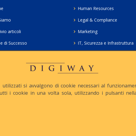
me
Human Resources
Siamo
Legal & Compliance
vio articoli
Marketing
ie di Successo
IT, Sicurezza e Infrastruttura
ie Policy
Servizi professionali HCL Do
acy
Consulenza ICT e Licenze
iesta Contatto
Crea gratis il tuo QrCode
utilizzati si avvalgono di cookie necessari al funzionamento
tutti i cookie in una volta sola, utilizzando i pulsanti ne
apitale Sociale: € 10.500 i.v.
Iscrizione REA n° MI-1645
Le nostre informative :
Privacy
-
Cookie
-
Pec :
digiway@legalmail.it
ight © Digiway Srl - Designed by Digiway Srl - Powered by HCL Software 