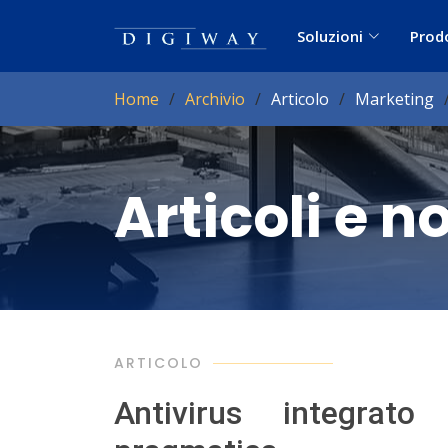
Soluzioni
Prod
Home
Archivio
Articolo
Marketing
Articoli e n
ARTICOLO
Antivirus integrat