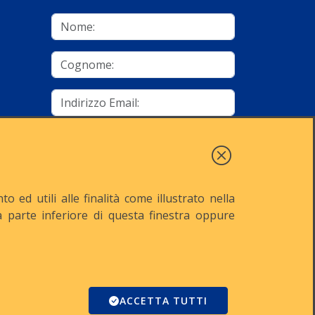
mino
Autorizzo al trattamento dei dati
Iscriviti
 ed utili alle finalità come illustrato nella
lla parte inferiore di questa finestra oppure
521
Reg. Imp. n° MI-2001-94354
Domino
ACCETTA TUTTI