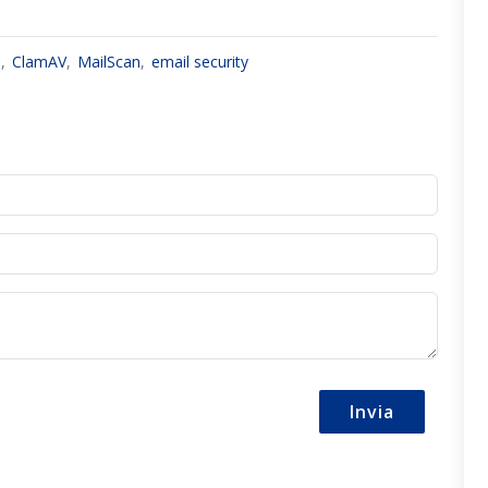
a
ClamAV
MailScan
email security
Invia