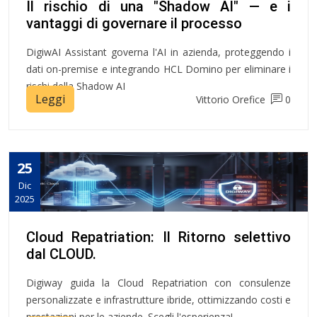
Il rischio di una "Shadow AI" — e i
vantaggi di governare il processo
DigiwAI Assistant governa l'AI in azienda, proteggendo i
dati on-premise e integrando HCL Domino per eliminare i
rischi della Shadow AI
Leggi
Vittorio Orefice
0
25
Dic
2025
Cloud Repatriation: Il Ritorno selettivo
dal CLOUD.
Digiway guida la Cloud Repatriation con consulenze
personalizzate e infrastrutture ibride, ottimizzando costi e
prestazioni per le aziende. Scegli l'esperienza!