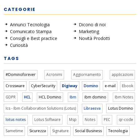
CATEGORIE
Annunci Tecnologia
Dicono di noi
Comunicato Stampa
Marketing
Consigli e Best practice
Novità Prodotti
Curiosità
TAGS
#Dominoforever
Acronimi
Aggiornamento
applicazioni
Crossware
CyberSecurity
Digiway
Domino
e-mail
Ebook
GDPR
HCL
HCL Domino
Ibm
ibm domino
Ibm Notes
Ics - Ibm Collaboration Solutions (Lotus)
Libraesva
Lotus Domino
lotus notes
Lotus Software
Msp
Notes
PEC
qr-code
Sametime
Sicurezza
Signature
Social Business
Tecnologia