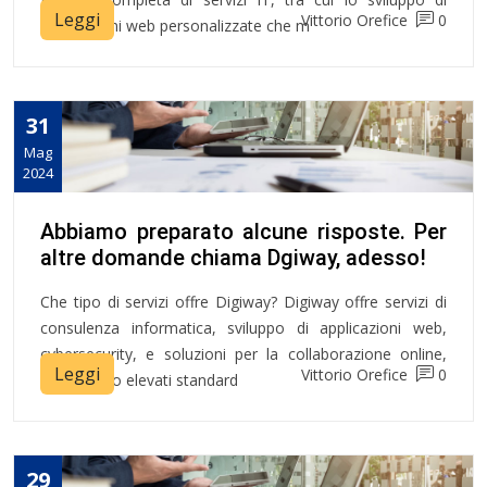
Leggi
Vittorio Orefice
0
applicazioni web personalizzate che m
31
Mag
2024
Abbiamo preparato alcune risposte. Per
altre domande chiama Dgiway, adesso!
Che tipo di servizi offre Digiway? Digiway offre servizi di
consulenza informatica, sviluppo di applicazioni web,
cybersecurity, e soluzioni per la collaborazione online,
Leggi
Vittorio Orefice
0
garantendo elevati standard
29