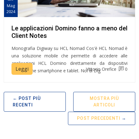
Mag
2024
Le applicazioni Domino fanno a meno del
Client Notes
Monografia Digiway su HCL Nomad Cos'è HCL Nomad è
una soluzione mobile che permette di accedere alle
applicazioni HCL Domino direttamente da dispositivi
Leggi
Vittorio Orefice
0
mobili come smartphone e tablet. Noi di Dig
POST PIÙ
MOSTRA PIÙ
RECENTI
ARTICOLI
POST PRECEDENTI