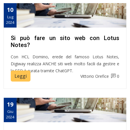
10
Lug
2024
Si può fare un sito web con Lotus
Notes?
Con HCL Domino, erede del famoso Lotus Notes,
Digiway realizza ANCHE siti web molto facili da gestire e
la SEO è curata tramite ChatGPT.
Leggi
Vittorio Orefice
0
19
Giu
2024