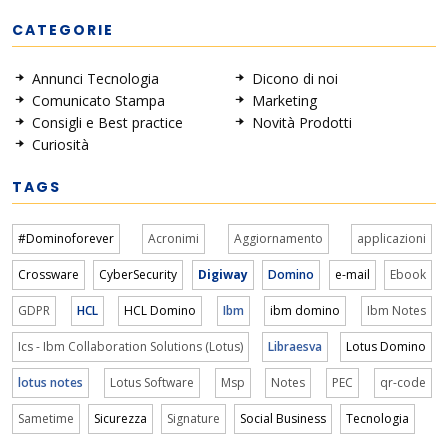
CATEGORIE
Annunci Tecnologia
Dicono di noi
Comunicato Stampa
Marketing
Consigli e Best practice
Novità Prodotti
Curiosità
TAGS
#Dominoforever
Acronimi
Aggiornamento
applicazioni
Crossware
CyberSecurity
Digiway
Domino
e-mail
Ebook
GDPR
HCL
HCL Domino
Ibm
ibm domino
Ibm Notes
Ics - Ibm Collaboration Solutions (Lotus)
Libraesva
Lotus Domino
lotus notes
Lotus Software
Msp
Notes
PEC
qr-code
Sametime
Sicurezza
Signature
Social Business
Tecnologia