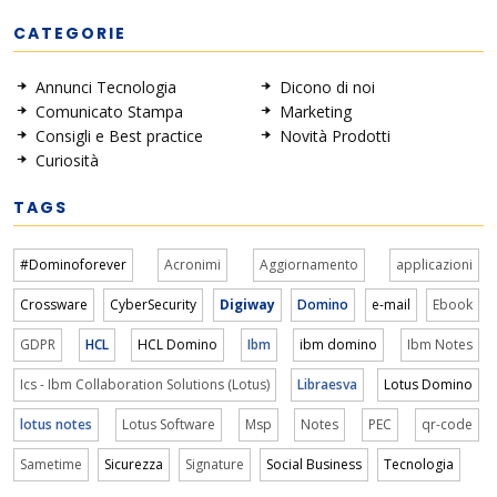
CATEGORIE
Annunci Tecnologia
Dicono di noi
Comunicato Stampa
Marketing
Consigli e Best practice
Novità Prodotti
Curiosità
TAGS
#Dominoforever
Acronimi
Aggiornamento
applicazioni
Crossware
CyberSecurity
Digiway
Domino
e-mail
Ebook
GDPR
HCL
HCL Domino
Ibm
ibm domino
Ibm Notes
Ics - Ibm Collaboration Solutions (Lotus)
Libraesva
Lotus Domino
lotus notes
Lotus Software
Msp
Notes
PEC
qr-code
Sametime
Sicurezza
Signature
Social Business
Tecnologia