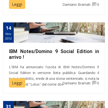
Leggi
Damiano Bramati
0
14
Nov
2012
IBM Notes/Domino 9 Social Edition in
arrivo !
L'IBM ha annunciato l'uscita di IBM Notes/Domino 9
Social Edition in versione Beta pubblica. Guardando il
nuovo prodotto, erede di una storia ventennale, si nota la
Leggi
Damiano Bramati
0
rimozione di "Lotus" dal nome dov
31