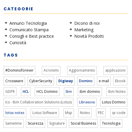
CATEGORIE
Annunci Tecnologia
Dicono di noi
Comunicato Stampa
Marketing
Consigli e Best practice
Novità Prodotti
Curiosità
TAGS
#Dominoforever
Acronimi
Aggiornamento
applicazioni
Crossware
CyberSecurity
Digiway
Domino
e-mail
Ebook
GDPR
HCL
HCL Domino
Ibm
ibm domino
Ibm Notes
Ics - Ibm Collaboration Solutions (Lotus)
Libraesva
Lotus Domino
lotus notes
Lotus Software
Msp
Notes
PEC
qr-code
Sametime
Sicurezza
Signature
Social Business
Tecnologia