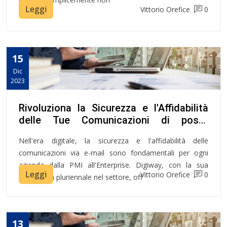
Leggi
Vittorio Orefice
0
15
Dic
2023
Rivoluziona la Sicurezza e l'Affidabilità
delle Tue Comunicazioni di posta
elettronica con le Soluzioni di Firma E-
Nell'era digitale, la sicurezza e l'affidabilità delle
mail o Signature
comunicazioni via e-mail sono fondamentali per ogni
azienda dalla PMI all'Enterprise. Digiway, con la sua
Leggi
Vittorio Orefice
0
esperienza pluriennale nel settore, off
13