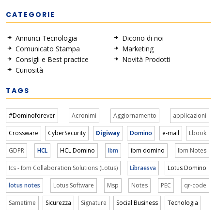
CATEGORIE
Annunci Tecnologia
Dicono di noi
Comunicato Stampa
Marketing
Consigli e Best practice
Novità Prodotti
Curiosità
TAGS
#Dominoforever
Acronimi
Aggiornamento
applicazioni
Crossware
CyberSecurity
Digiway
Domino
e-mail
Ebook
GDPR
HCL
HCL Domino
Ibm
ibm domino
Ibm Notes
Ics - Ibm Collaboration Solutions (Lotus)
Libraesva
Lotus Domino
lotus notes
Lotus Software
Msp
Notes
PEC
qr-code
Sametime
Sicurezza
Signature
Social Business
Tecnologia