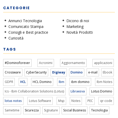
CATEGORIE
Annunci Tecnologia
Dicono di noi
Comunicato Stampa
Marketing
Consigli e Best practice
Novità Prodotti
Curiosità
TAGS
#Dominoforever
Acronimi
Aggiornamento
applicazioni
Crossware
CyberSecurity
Digiway
Domino
e-mail
Ebook
GDPR
HCL
HCL Domino
Ibm
ibm domino
Ibm Notes
Ics - Ibm Collaboration Solutions (Lotus)
Libraesva
Lotus Domino
lotus notes
Lotus Software
Msp
Notes
PEC
qr-code
Sametime
Sicurezza
Signature
Social Business
Tecnologia