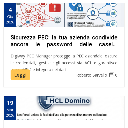
4
Giu
2026
Sicurezza PEC: la tua azienda condivide
ancora le password delle caselle
certificate?
Digiway PEC Manager protegge la PEC aziendale: oscura
le credenziali, gestisce gli accessi via ACL e garantisce
tracciabilità e integrità dei dati.
Leggi
Roberto Sarvello
0
19
Mar
2026