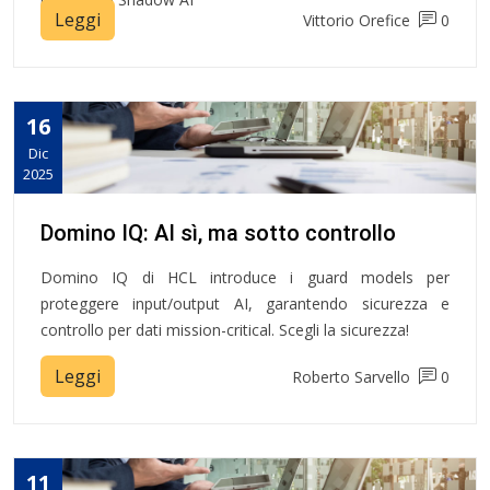
Leggi
Vittorio Orefice
0
16
Dic
2025
Domino IQ: AI sì, ma sotto controllo
Domino IQ di HCL introduce i guard models per
proteggere input/output AI, garantendo sicurezza e
controllo per dati mission-critical. Scegli la sicurezza!
Leggi
Roberto Sarvello
0
11