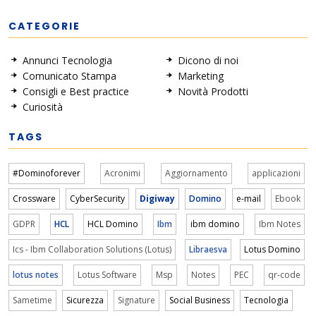
CATEGORIE
Annunci Tecnologia
Dicono di noi
Comunicato Stampa
Marketing
Consigli e Best practice
Novità Prodotti
Curiosità
TAGS
#Dominoforever
Acronimi
Aggiornamento
applicazioni
Crossware
CyberSecurity
Digiway
Domino
e-mail
Ebook
GDPR
HCL
HCL Domino
Ibm
ibm domino
Ibm Notes
Ics - Ibm Collaboration Solutions (Lotus)
Libraesva
Lotus Domino
lotus notes
Lotus Software
Msp
Notes
PEC
qr-code
Sametime
Sicurezza
Signature
Social Business
Tecnologia