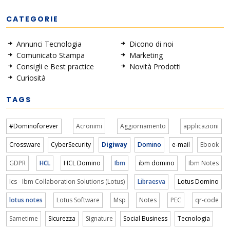
CATEGORIE
Annunci Tecnologia
Dicono di noi
Comunicato Stampa
Marketing
Consigli e Best practice
Novità Prodotti
Curiosità
TAGS
#Dominoforever
Acronimi
Aggiornamento
applicazioni
Crossware
CyberSecurity
Digiway
Domino
e-mail
Ebook
GDPR
HCL
HCL Domino
Ibm
ibm domino
Ibm Notes
Ics - Ibm Collaboration Solutions (Lotus)
Libraesva
Lotus Domino
lotus notes
Lotus Software
Msp
Notes
PEC
qr-code
Sametime
Sicurezza
Signature
Social Business
Tecnologia