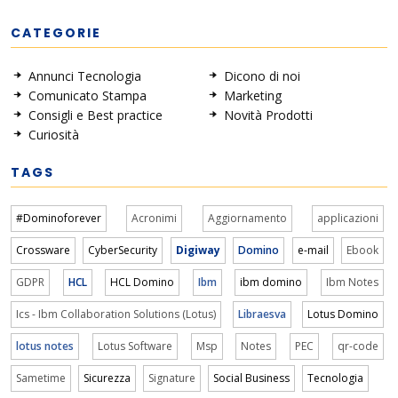
CATEGORIE
Annunci Tecnologia
Dicono di noi
Comunicato Stampa
Marketing
Consigli e Best practice
Novità Prodotti
Curiosità
TAGS
#Dominoforever
Acronimi
Aggiornamento
applicazioni
Crossware
CyberSecurity
Digiway
Domino
e-mail
Ebook
GDPR
HCL
HCL Domino
Ibm
ibm domino
Ibm Notes
Ics - Ibm Collaboration Solutions (Lotus)
Libraesva
Lotus Domino
lotus notes
Lotus Software
Msp
Notes
PEC
qr-code
Sametime
Sicurezza
Signature
Social Business
Tecnologia