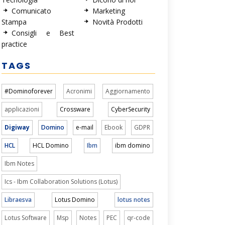
Comunicato
Marketing
Stampa
Novità Prodotti
Consigli e Best
practice
TAGS
#Dominoforever
Acronimi
Aggiornamento
applicazioni
Crossware
CyberSecurity
Digiway
Domino
e-mail
Ebook
GDPR
HCL
HCL Domino
Ibm
ibm domino
Ibm Notes
Ics - Ibm Collaboration Solutions (Lotus)
Libraesva
Lotus Domino
lotus notes
Lotus Software
Msp
Notes
PEC
qr-code