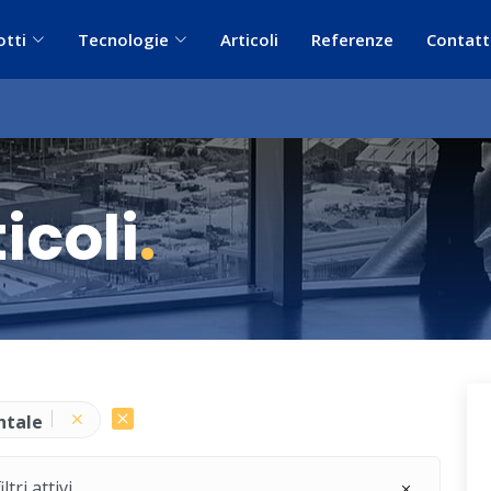
otti
Tecnologie
Articoli
Referenze
Contatt
icoli
.
ntale
ri attivi.