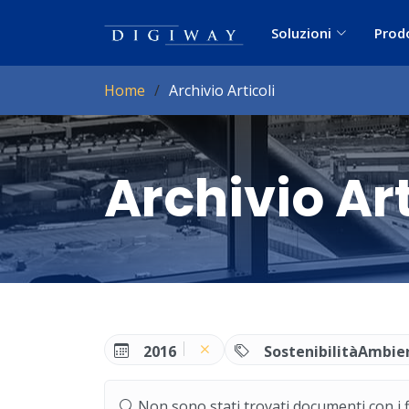
Soluzioni
Prod
Home
Archivio Articoli
Archivio Art
2016
SostenibilitàAmbie
Non sono stati trovati documenti con i filt