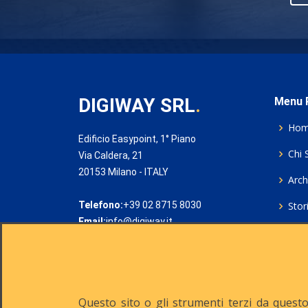
DIGIWAY SRL
.
Menu P
Ho
Edificio Easypoint, 1° Piano
Chi 
Via Caldera, 21
20153 Milano - ITALY
Archi
Telefono:
+39 02 8715 8030
Stor
Email:
info@digiway.it
Cook
Priv
Rich
Questo sito o gli strumenti terzi da questo 