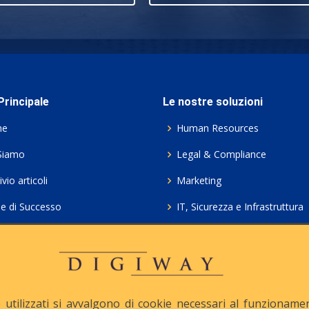
rincipale
Le nostre soluzioni
me
Human Resources
Siamo
Legal & Compliance
vio articoli
Marketing
ie di Successo
IT, Sicurezza e Infrastruttura
ie Policy
Servizi professionali HCL Do
acy
Consulenza ICT e Licenze
iesta Contatto
Crea gratis il tuo QrCode
utilizzati si avvalgono di cookie necessari al funzionamento