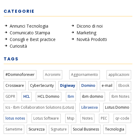
CATEGORIE
Annunci Tecnologia
Dicono di noi
Comunicato Stampa
Marketing
Consigli e Best practice
Novità Prodotti
Curiosità
TAGS
#Dominoforever
Acronimi
Aggiornamento
applicazioni
Crossware
CyberSecurity
Digiway
Domino
e-mail
Ebook
GDPR
HCL
HCL Domino
Ibm
ibm domino
Ibm Notes
Ics - Ibm Collaboration Solutions (Lotus)
Libraesva
Lotus Domino
lotus notes
Lotus Software
Msp
Notes
PEC
qr-code
Sametime
Sicurezza
Signature
Social Business
Tecnologia