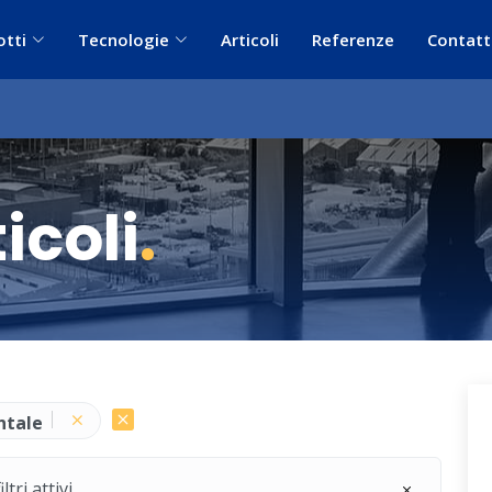
otti
Tecnologie
Articoli
Referenze
Contatt
icoli
.
ntale
ri attivi.