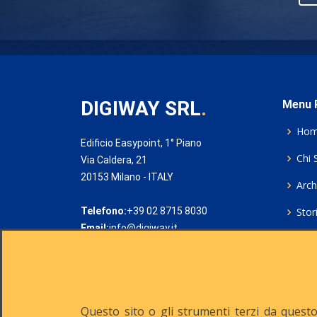
DIGIWAY SRL
.
Menu P
Ho
Edificio Easypoint, 1° Piano
Chi 
Via Caldera, 21
20153 Milano - ITALY
Archi
Telefono:
+39 02 8715 8030
Stor
Email:
info@digiway.it
Cook
Priv
Rich
Questo sito o gli strumenti terzi da questo 