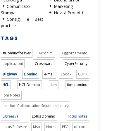
Comunicato
Marketing
Stampa
Novità Prodotti
Consigli e Best
practice
TAGS
#Dominoforever
Acronimi
Aggiornamento
applicazioni
Crossware
CyberSecurity
Digiway
Domino
e-mail
Ebook
GDPR
HCL
HCL Domino
Ibm
ibm domino
Ibm Notes
Ics - Ibm Collaboration Solutions (Lotus)
Libraesva
Lotus Domino
lotus notes
Lotus Software
Msp
Notes
PEC
qr-code