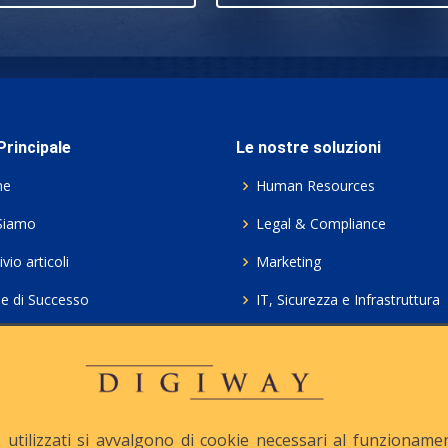
rincipale
Le nostre soluzioni
me
Human Resources
Siamo
Legal & Compliance
vio articoli
Marketing
ie di Successo
IT, Sicurezza e Infrastruttura
ie Policy
Servizi professionali HCL Do
acy
Consulenza ICT e Licenze
iesta Contatto
Crea gratis il tuo QrCode
utilizzati si avvalgono di cookie necessari al funzionamento