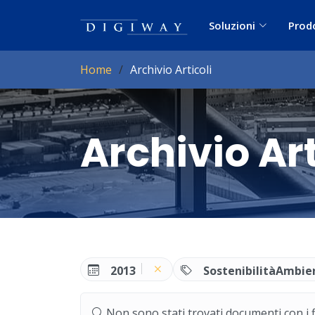
Soluzioni
Prod
Home
Archivio Articoli
Archivio Art
2013
SostenibilitàAmbie
Non sono stati trovati documenti con i filt