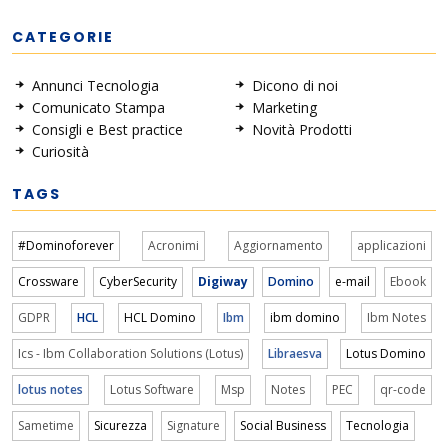
CATEGORIE
Annunci Tecnologia
Dicono di noi
Comunicato Stampa
Marketing
Consigli e Best practice
Novità Prodotti
Curiosità
TAGS
#Dominoforever
Acronimi
Aggiornamento
applicazioni
Crossware
CyberSecurity
Digiway
Domino
e-mail
Ebook
GDPR
HCL
HCL Domino
Ibm
ibm domino
Ibm Notes
Ics - Ibm Collaboration Solutions (Lotus)
Libraesva
Lotus Domino
lotus notes
Lotus Software
Msp
Notes
PEC
qr-code
Sametime
Sicurezza
Signature
Social Business
Tecnologia