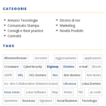
CATEGORIE
Annunci Tecnologia
Dicono di noi
Comunicato Stampa
Marketing
Consigli e Best practice
Novità Prodotti
Curiosità
TAGS
#Dominoforever
Acronimi
Aggiornamento
applicazioni
Crossware
CyberSecurity
Digiway
Domino
e-mail
Ebook
GDPR
HCL
HCL Domino
Ibm
ibm domino
Ibm Notes
Ics - Ibm Collaboration Solutions (Lotus)
Libraesva
Lotus Domino
lotus notes
Lotus Software
Msp
Notes
PEC
qr-code
Sametime
Sicurezza
Signature
Social Business
Tecnologia