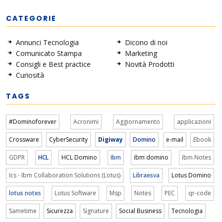
CATEGORIE
Annunci Tecnologia
Dicono di noi
Comunicato Stampa
Marketing
Consigli e Best practice
Novità Prodotti
Curiosità
TAGS
#Dominoforever
Acronimi
Aggiornamento
applicazioni
Crossware
CyberSecurity
Digiway
Domino
e-mail
Ebook
GDPR
HCL
HCL Domino
Ibm
ibm domino
Ibm Notes
Ics - Ibm Collaboration Solutions (Lotus)
Libraesva
Lotus Domino
lotus notes
Lotus Software
Msp
Notes
PEC
qr-code
Sametime
Sicurezza
Signature
Social Business
Tecnologia