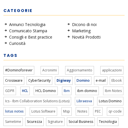
CATEGORIE
Annunci Tecnologia
Dicono di noi
Comunicato Stampa
Marketing
Consigli e Best practice
Novità Prodotti
Curiosità
TAGS
#Dominoforever
Acronimi
Aggiornamento
applicazioni
Crossware
CyberSecurity
Digiway
Domino
e-mail
Ebook
GDPR
HCL
HCL Domino
Ibm
ibm domino
Ibm Notes
Ics - Ibm Collaboration Solutions (Lotus)
Libraesva
Lotus Domino
lotus notes
Lotus Software
Msp
Notes
PEC
qr-code
Sametime
Sicurezza
Signature
Social Business
Tecnologia