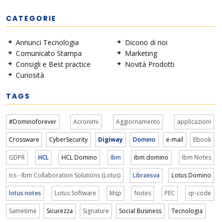
CATEGORIE
Annunci Tecnologia
Dicono di noi
Comunicato Stampa
Marketing
Consigli e Best practice
Novità Prodotti
Curiosità
TAGS
#Dominoforever
Acronimi
Aggiornamento
applicazioni
Crossware
CyberSecurity
Digiway
Domino
e-mail
Ebook
GDPR
HCL
HCL Domino
Ibm
ibm domino
Ibm Notes
Ics - Ibm Collaboration Solutions (Lotus)
Libraesva
Lotus Domino
lotus notes
Lotus Software
Msp
Notes
PEC
qr-code
Sametime
Sicurezza
Signature
Social Business
Tecnologia