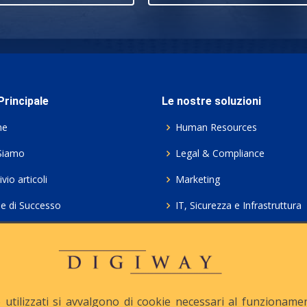
rincipale
Le nostre soluzioni
me
Human Resources
Siamo
Legal & Compliance
vio articoli
Marketing
ie di Successo
IT, Sicurezza e Infrastruttura
ie Policy
Servizi professionali HCL Do
acy
Consulenza ICT e Licenze
iesta Contatto
Crea gratis il tuo QrCode
utilizzati si avvalgono di cookie necessari al funzionamento