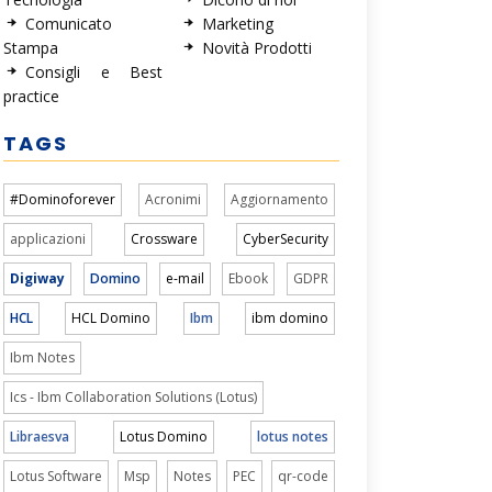
Comunicato
Marketing
Stampa
Novità Prodotti
Consigli e Best
practice
TAGS
#Dominoforever
Acronimi
Aggiornamento
applicazioni
Crossware
CyberSecurity
Digiway
Domino
e-mail
Ebook
GDPR
HCL
HCL Domino
Ibm
ibm domino
Ibm Notes
Ics - Ibm Collaboration Solutions (Lotus)
Libraesva
Lotus Domino
lotus notes
Lotus Software
Msp
Notes
PEC
qr-code