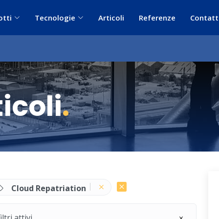
otti
Tecnologie
Articoli
Referenze
Contatt
icoli
.
Cloud Repatriation
ri attivi.