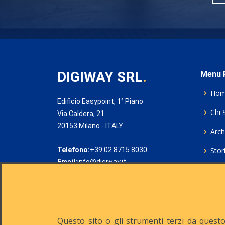
DIGIWAY SRL
.
Menu P
Ho
Edificio Easypoint, 1° Piano
Chi 
Via Caldera, 21
20153 Milano - ITALY
Archi
Telefono:
+39 02 8715 8030
Stor
Email:
info@digiway.it
Cook
Priv
Rich
Questo sito o gli strumenti terzi da questo 