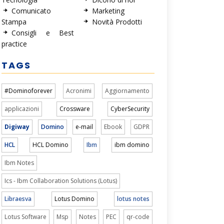
Comunicato
Marketing
Stampa
Novità Prodotti
Consigli e Best
practice
TAGS
#Dominoforever
Acronimi
Aggiornamento
applicazioni
Crossware
CyberSecurity
Digiway
Domino
e-mail
Ebook
GDPR
HCL
HCL Domino
Ibm
ibm domino
Ibm Notes
Ics - Ibm Collaboration Solutions (Lotus)
Libraesva
Lotus Domino
lotus notes
Lotus Software
Msp
Notes
PEC
qr-code