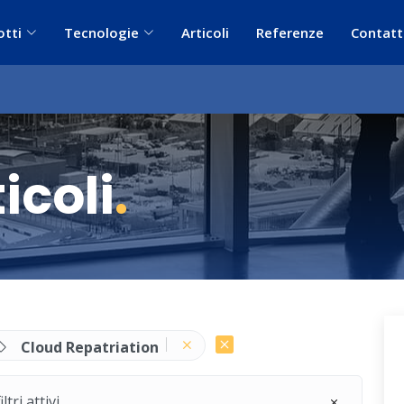
otti
Tecnologie
Articoli
Referenze
Contatt
icoli
.
Cloud Repatriation
ri attivi.