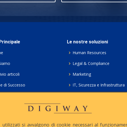
rincipale
Le nostre soluzioni
me
Human Resources
Siamo
Legal & Compliance
vio articoli
Marketing
ie di Successo
IT, Sicurezza e Infrastruttura
ie Policy
Servizi professionali HCL Do
acy
Consulenza ICT e Licenze
iesta Contatto
Crea gratis il tuo QrCode
utilizzati si avvalgono di cookie necessari al funzionamento