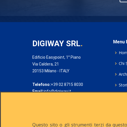
DIGIWAY SRL
.
Menu P
Ho
Edificio Easypoint, 1° Piano
Chi 
Via Caldera, 21
20153 Milano - ITALY
Archi
Telefono:
+39 02 8715 8030
Stor
Email:
info@digiway.it
Cook
Priv
Rich
Questo sito o gli strumenti terzi da questo 