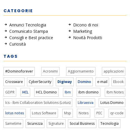
CATEGORIE
Annunci Tecnologia
Dicono di noi
Comunicato Stampa
Marketing
Consigli e Best practice
Novità Prodotti
Curiosità
TAGS
#Dominoforever
Acronimi
Aggiornamento
applicazioni
Crossware
CyberSecurity
Digiway
Domino
e-mail
Ebook
GDPR
HCL
HCL Domino
Ibm
ibm domino
Ibm Notes
Ics - Ibm Collaboration Solutions (Lotus)
Libraesva
Lotus Domino
lotus notes
Lotus Software
Msp
Notes
PEC
qr-code
Sametime
Sicurezza
Signature
Social Business
Tecnologia