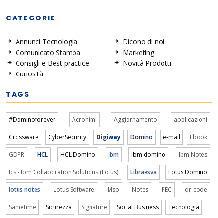
CATEGORIE
Annunci Tecnologia
Dicono di noi
Comunicato Stampa
Marketing
Consigli e Best practice
Novità Prodotti
Curiosità
TAGS
#Dominoforever
Acronimi
Aggiornamento
applicazioni
Crossware
CyberSecurity
Digiway
Domino
e-mail
Ebook
GDPR
HCL
HCL Domino
Ibm
ibm domino
Ibm Notes
Ics - Ibm Collaboration Solutions (Lotus)
Libraesva
Lotus Domino
lotus notes
Lotus Software
Msp
Notes
PEC
qr-code
Sametime
Sicurezza
Signature
Social Business
Tecnologia