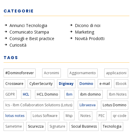
CATEGORIE
Annunci Tecnologia
Dicono di noi
Comunicato Stampa
Marketing
Consigli e Best practice
Novità Prodotti
Curiosità
TAGS
#Dominoforever
Acronimi
Aggiornamento
applicazioni
Crossware
CyberSecurity
Digiway
Domino
e-mail
Ebook
GDPR
HCL
HCL Domino
Ibm
ibm domino
Ibm Notes
Ics - Ibm Collaboration Solutions (Lotus)
Libraesva
Lotus Domino
lotus notes
Lotus Software
Msp
Notes
PEC
qr-code
Sametime
Sicurezza
Signature
Social Business
Tecnologia