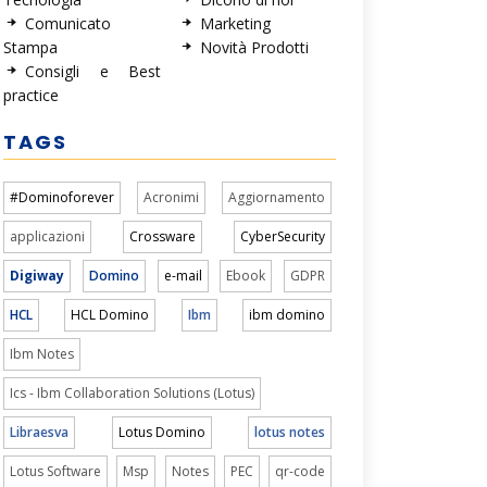
Comunicato
Marketing
Stampa
Novità Prodotti
Consigli e Best
practice
TAGS
#Dominoforever
Acronimi
Aggiornamento
applicazioni
Crossware
CyberSecurity
Digiway
Domino
e-mail
Ebook
GDPR
HCL
HCL Domino
Ibm
ibm domino
Ibm Notes
Ics - Ibm Collaboration Solutions (Lotus)
Libraesva
Lotus Domino
lotus notes
Lotus Software
Msp
Notes
PEC
qr-code