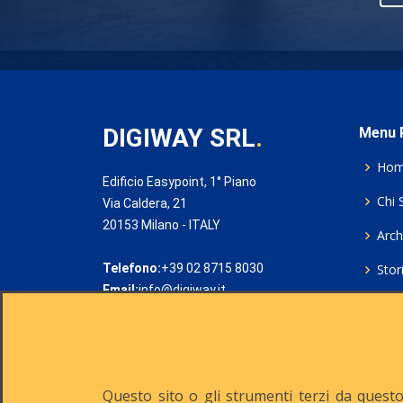
DIGIWAY SRL
.
Menu P
Ho
Edificio Easypoint, 1° Piano
Chi 
Via Caldera, 21
20153 Milano - ITALY
Archi
Telefono:
+39 02 8715 8030
Stor
Email:
info@digiway.it
Cook
Priv
Rich
Questo sito o gli strumenti terzi da questo 