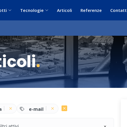
otti
Tecnologie
Articoli
Referenze
Contatt
icoli
.
a
e-mail
ri attivi.