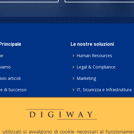
rincipale
Le nostre soluzioni
me
Human Resources
Siamo
Legal & Compliance
vio articoli
Marketing
ie di Successo
IT, Sicurezza e Infrastruttura
ie Policy
Servizi professionali HCL Do
acy
Consulenza ICT e Licenze
iesta Contatto
Crea gratis il tuo QrCode
utilizzati si avvalgono di cookie necessari al funzionamento